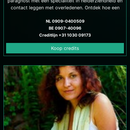
paragnost met een specialiteit in helderziendheid en
contact leggen met overledenen. Ontdek hoe een
consult met Dara je kan helpen bij het vinden van
antwoorden, rust en heling. Betaalbare tarieven en
NL 0909-0400509
veilige communicatiemethoden beschikbaar
BE 0907-40096
Creditlijn +31 1030 09173
Koop credits