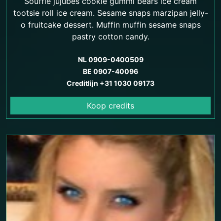
Soufflé jujubes cookie gummi bears ice cream
tootsie roll ice cream. Sesame snaps marzipan jelly-
o fruitcake dessert. Muffin muffin sesame snaps
pastry cotton candy.
NL 0909-0400509
BE 0907-40096
Creditlijn +31 1030 09173
Koop credits