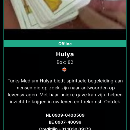
Offline
Hulya
Box: 82
Turks Medium Hulya biedt spirituele begeleiding aan
mensen die op zoek zijn naar antwoorden op
levensvragen. Met haar unieke gave kan zij u helpen
inzicht te krijgen in uw leven en toekomst. Ontdek
meer over de spirituele begeleiding van Turks
NL 0909-0400509
Medium Hulya.
BE 0907-40096
Creditlijn +31 1030 09173