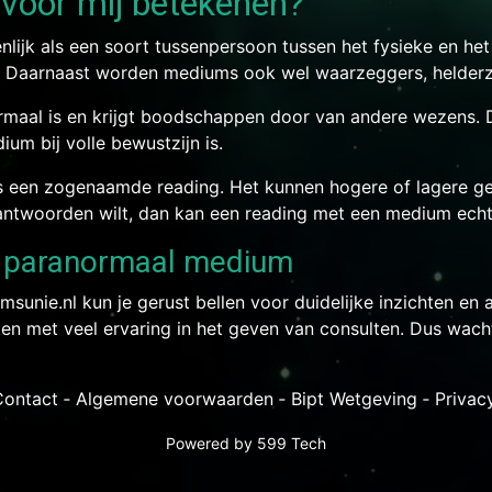
voor mij betekenen?
lijk als een soort tussenpersoon tussen het fysieke en he
 Daarnaast worden mediums ook wel waarzeggers, helder
rmaal is en krijgt boodschappen door van andere wezens.
um bij volle bewustzijn is.
 een zogenaamde reading. Het kunnen hogere of lagere gee
 antwoorden wilt, dan kan een reading met een medium echt
n paranormaal medium
unie.nl kun je gerust bellen voor duidelijke inzichten en
en met veel ervaring in het geven van consulten. Dus wach
Contact
‐
Algemene voorwaarden
‐
Bipt Wetgeving
‐
Privac
Powered by
599 Tech