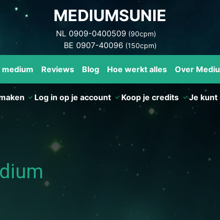
MEDIUMSUNIE
NL 0909-0400509
(90cpm)
BE 0907-40096
(150cpm)
n medium
Reviews
Blog
Hoe werkt alles
Over Medi
nmaken
Log in op je account
Koop je credits
Je kunt 
edium