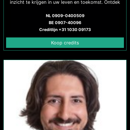
inzicht te krijgen in uw leven en toekomst. Ontdek
meer over de spirituele begeleiding van Turks
NL 0909-0400509
Medium Hulya.
BE 0907-40096
Creditlijn +31 1030 09173
Koop credits