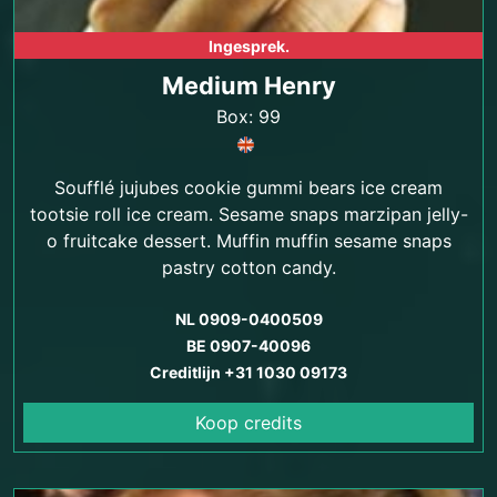
Ingesprek.
Medium Henry
Box: 99
Soufflé jujubes cookie gummi bears ice cream
tootsie roll ice cream. Sesame snaps marzipan jelly-
o fruitcake dessert. Muffin muffin sesame snaps
pastry cotton candy.
NL 0909-0400509
BE 0907-40096
Creditlijn +31 1030 09173
Koop credits