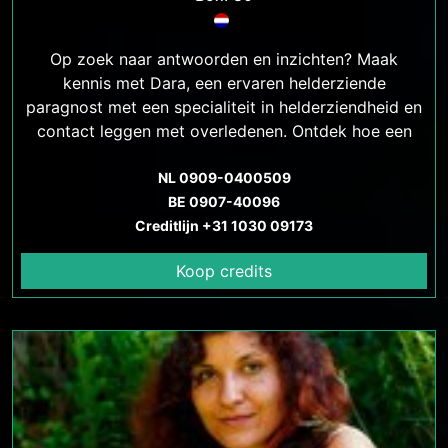
Op zoek naar antwoorden en inzichten? Maak
kennis met Dara, een ervaren helderziende
paragnost met een specialiteit in helderziendheid en
contact leggen met overledenen. Ontdek hoe een
consult met Dara je kan helpen bij het vinden van
antwoorden, rust en heling. Betaalbare tarieven en
NL 0909-0400509
veilige communicatiemethoden beschikbaar
BE 0907-40096
Creditlijn +31 1030 09173
Koop credits