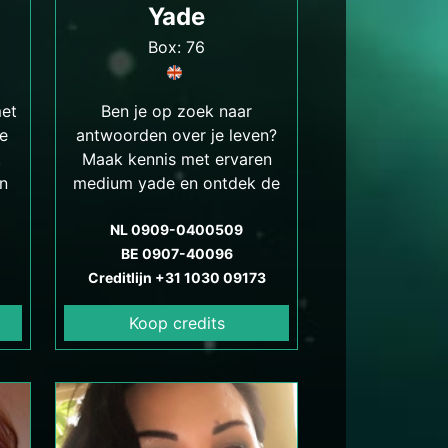
Yade
Box: 76
met
Ben je op zoek naar
e
antwoorden over je leven?
.
Maak kennis met ervaren
en
medium yade en ontdek de
kracht van haar gave. Lees
er
verder en ontdek hoe yade
NL 0909-0400509
 en
je kan helpen om dichter bij
BE 0907-40096
ks.
Creditlijn +31 1030 09173
jezelf te komen en
antwoorden te vinden op je
Koop credits
levensvragen.