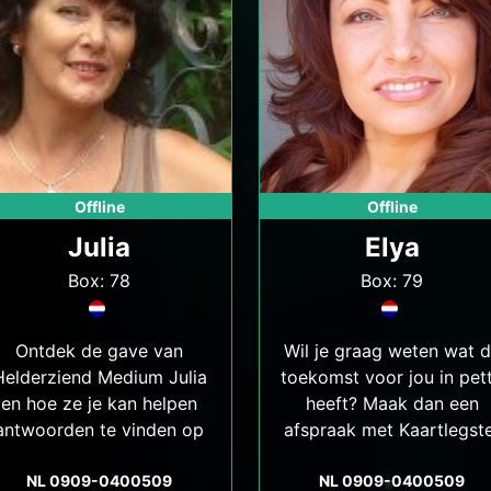
Offline
Offline
Julia
Elya
Box: 78
Box: 79
Ontdek de gave van
Wil je graag weten wat 
Helderziend Medium Julia
toekomst voor jou in pet
en hoe ze je kan helpen
heeft? Maak dan een
antwoorden te vinden op
afspraak met Kaartlegst
vragen die je al een tijdje
Elya, de expert op het
bezighouden. Lees verder
NL 0909-0400509
gebied van kaartleggen
NL 0909-0400509