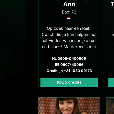
Ann
Box: 72
Op zoek naar een Reiki
Coach die je kan helpen met
h
het vinden van innerlijke rust
en balans? Maak kennis met
Reiki Coach Soenita en
ontdek de helende kracht
NL 0909-0400509
BE 0907-40096
van Reiki.
Creditlijn +31 1030 09173
Koop credits