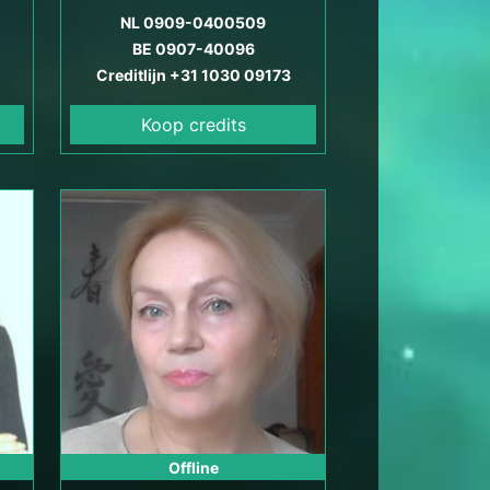
ps
NL 0909-0400509
transformatie.
BE 0907-40096
Creditlijn +31 1030 09173
Koop credits
Offline