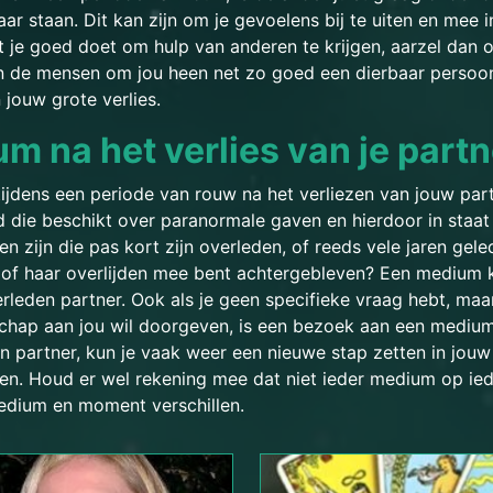
aar staan. Dit kan zijn om je gevoelens bij te uiten en mee
het je goed doet om hulp van anderen te krijgen, aarzel dan
ijn de mensen om jou heen net zo goed een dierbaar persoon 
 jouw grote verlies.
m na het verlies van je partn
tijdens een periode van rouw na het verliezen van jouw par
die beschikt over paranormale gaven en hierdoor in staat 
 zijn die pas kort zijn overleden, of reeds vele jaren gele
jn of haar overlijden mee bent achtergebleven? Een medium 
rleden partner. Ook als je geen specifieke vraag hebt, m
chap aan jou wil doorgeven, is een bezoek aan een mediu
n partner, kun je vaak weer een nieuwe stap zetten in jo
en. Houd er wel rekening mee dat niet ieder medium op i
medium en moment verschillen.