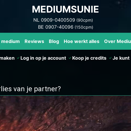
MEDIUMSUNIE
NL 0909-0400509
(90cpm)
BE 0907-40096
(150cpm)
n medium
Reviews
Blog
Hoe werkt alles
Over Medi
nmaken
Log in op je account
Koop je credits
Je kunt 
ies van je partner?