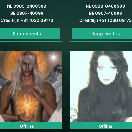
heldervoelendheid en
NL 0909-0400509
Muffin muffin sesame sna
NL 0909-0400509
elderhorendheid kan zij je
BE 0907-40096
pastry cotton candy.
BE 0907-40096
helpen bij het vinden van
Creditlijn +31 1030 09173
Creditlijn +31 1030 09173
antwoorden op je
Koop credits
Koop credits
evensvragen en het vinden
n emotionele en spirituele
balans.
Offline
Offline