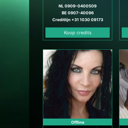
haar jarenlange ervaring in
NL 0909-0400509
het lezen van kaarten en het
BE 0907-40096
h
Creditlijn +31 1030 09173
interpreteren van hun
symboliek.
Koop credits
l
va
Offline