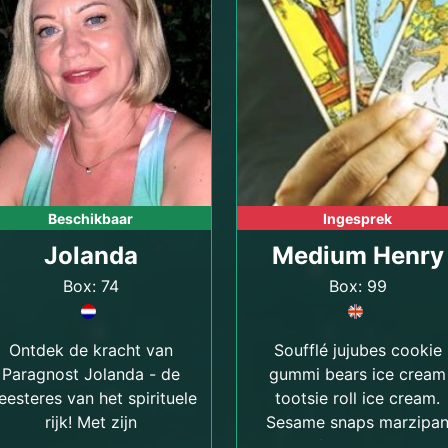
Beschikbaar
Ingesprek
Jolanda
Medium Henry
Box: 74
Box: 99
Ontdek de kracht van
Soufflé jujubes cookie
Paragnost Jolanda - de
gummi bears ice cream
esteres van het spirituele
tootsie roll ice cream.
rijk! Met zijn
Sesame snaps marzipa
helderziendheid,
jelly-o fruitcake dessert