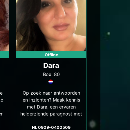
Offline
Dara
Box: 80
de
Op zoek naar antwoorden
to
en inzichten? Maak kennis
met Dara, een ervaren
er
helderziende paragnost met
een specialiteit in
.
helderziendheid en contact
NL 0909-0400509