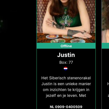
Offline
Justin
Box: 77
Het Siberisch stenenorakel
Justin is een unieke manier
om inzichten te krijgen in
jezelf en je leven. Met
behulp van stenen en de
intuïtieve begeleiding van
NL 0909-0400509