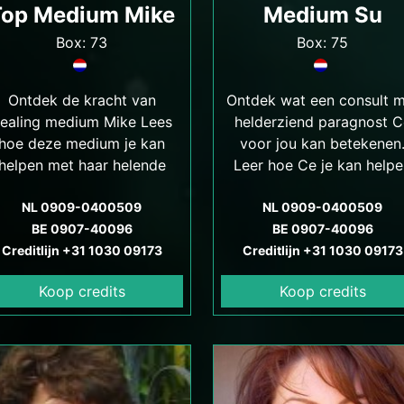
Top Medium Mike
Medium Su
Box: 73
Box: 75
Ontdek de kracht van
Ontdek wat een consult 
ealing medium Mike Lees
helderziend paragnost C
hoe deze medium je kan
voor jou kan betekenen
helpen met haar helende
Leer hoe Ce je kan help
energie en ontdek de
bij het vinden van
voordelen van haar
NL 0909-0400509
antwoorden op vragen ov
NL 0909-0400509
BE 0907-40096
diensten.
jouw leven, relaties, werk
BE 0907-40096
Creditlijn +31 1030 09173
meer. Hij spreekt ook Tur
Creditlijn +31 1030 09173
Koop credits
Koop credits