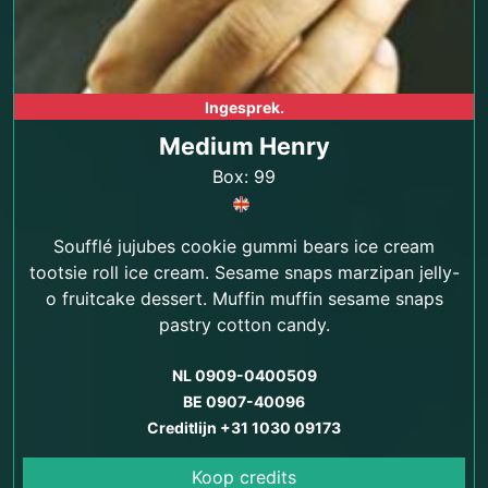
Ingesprek.
Medium Henry
Box: 99
Soufflé jujubes cookie gummi bears ice cream
tootsie roll ice cream. Sesame snaps marzipan jelly-
o fruitcake dessert. Muffin muffin sesame snaps
pastry cotton candy.
NL 0909-0400509
BE 0907-40096
Creditlijn +31 1030 09173
Koop credits