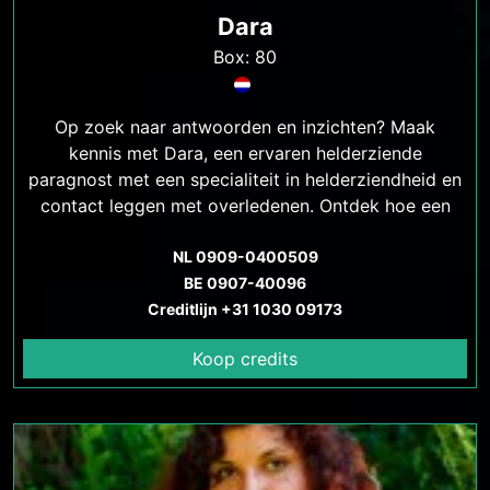
Dara
Box: 80
Op zoek naar antwoorden en inzichten? Maak
kennis met Dara, een ervaren helderziende
paragnost met een specialiteit in helderziendheid en
contact leggen met overledenen. Ontdek hoe een
consult met Dara je kan helpen bij het vinden van
antwoorden, rust en heling. Betaalbare tarieven en
NL 0909-0400509
veilige communicatiemethoden beschikbaar
BE 0907-40096
Creditlijn +31 1030 09173
Koop credits