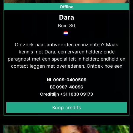
Offline
Dara
Box: 80
Op zoek naar antwoorden en inzichten? Maak
kennis met Dara, een ervaren helderziende
paragnost met een specialiteit in helderziendheid en
contact leggen met overledenen. Ontdek hoe een
consult met Dara je kan helpen bij het vinden van
antwoorden, rust en heling. Betaalbare tarieven en
NL 0909-0400509
veilige communicatiemethoden beschikbaar
BE 0907-40096
Creditlijn +31 1030 09173
Koop credits