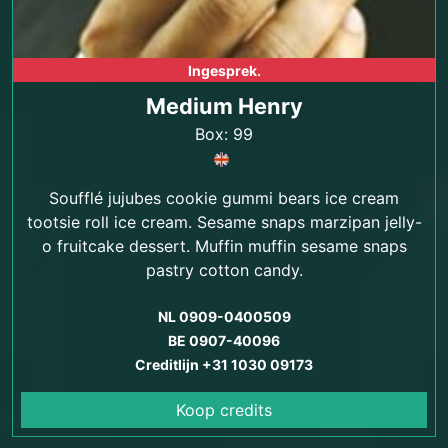
Ingesprek.
Medium Henry
Box: 99
Soufflé jujubes cookie gummi bears ice cream
tootsie roll ice cream. Sesame snaps marzipan jelly-
o fruitcake dessert. Muffin muffin sesame snaps
pastry cotton candy.
NL 0909-0400509
BE 0907-40096
Creditlijn +31 1030 09173
Koop credits