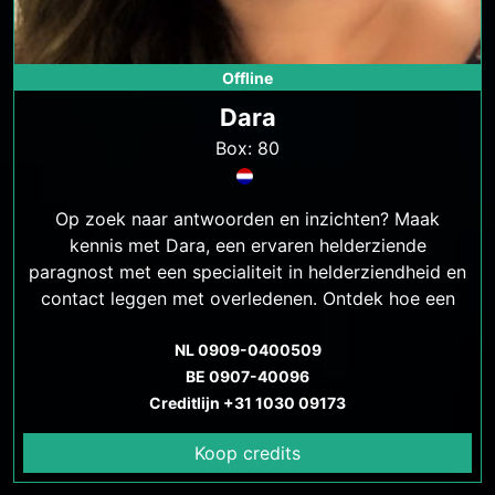
Offline
Dara
Box: 80
Op zoek naar antwoorden en inzichten? Maak
kennis met Dara, een ervaren helderziende
paragnost met een specialiteit in helderziendheid en
contact leggen met overledenen. Ontdek hoe een
consult met Dara je kan helpen bij het vinden van
antwoorden, rust en heling. Betaalbare tarieven en
NL 0909-0400509
veilige communicatiemethoden beschikbaar
BE 0907-40096
Creditlijn +31 1030 09173
Koop credits