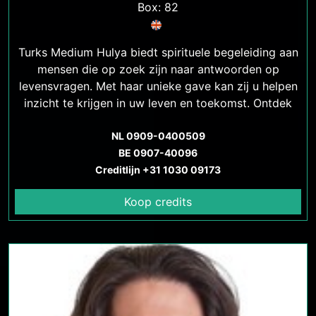
Box: 82
Turks Medium Hulya biedt spirituele begeleiding aan
mensen die op zoek zijn naar antwoorden op
levensvragen. Met haar unieke gave kan zij u helpen
inzicht te krijgen in uw leven en toekomst. Ontdek
meer over de spirituele begeleiding van Turks
NL 0909-0400509
Medium Hulya.
BE 0907-40096
Creditlijn +31 1030 09173
Koop credits