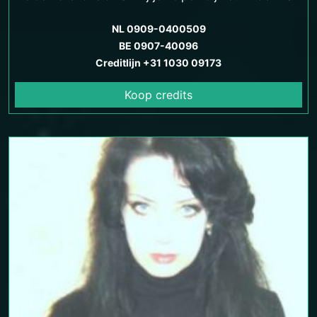
antwoorden op je levensvragen en het vinden van
emotionele en spirituele balans.
NL 0909-0400509
BE 0907-40096
Creditlijn +31 1030 09173
Koop credits