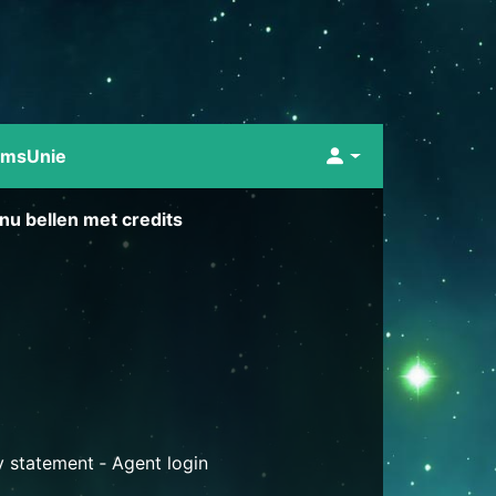
umsUnie
nu bellen met credits
y statement
‐
Agent login