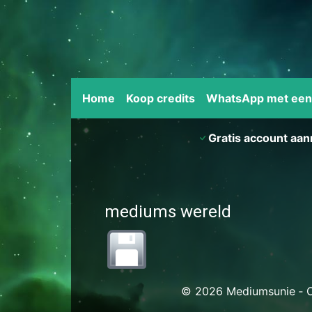
Home
Koop credits
WhatsApp met ee
Gratis account aa
mediums wereld
© 2026 Mediumsunie ‐