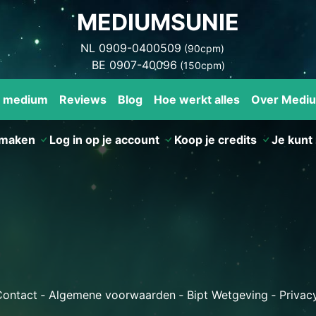
MEDIUMSUNIE
NL 0909-0400509
(90cpm)
BE 0907-40096
(150cpm)
n medium
Reviews
Blog
Hoe werkt alles
Over Medi
nmaken
Log in op je account
Koop je credits
Je kunt 
Contact
‐
Algemene voorwaarden
‐
Bipt Wetgeving
‐
Privac