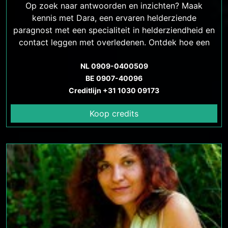
Op zoek naar antwoorden en inzichten? Maak
kennis met Dara, een ervaren helderziende
paragnost met een specialiteit in helderziendheid en
contact leggen met overledenen. Ontdek hoe een
consult met Dara je kan helpen bij het vinden van
antwoorden, rust en heling. Betaalbare tarieven en
NL 0909-0400509
veilige communicatiemethoden beschikbaar
BE 0907-40096
Creditlijn +31 1030 09173
Koop credits